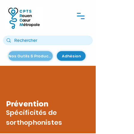
Nos Outils & Productions
Adhésion
M3
Prévention
Spécificités de
sorthophonistes