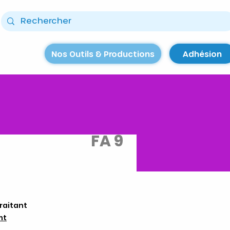
Nos Outils & Productions
Adhésion
FA 9
raitant
mt