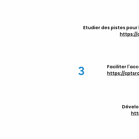
Etudier des pistes pour
https:/
3
Faciliter l’a
https://cpts
Dévelop
htt