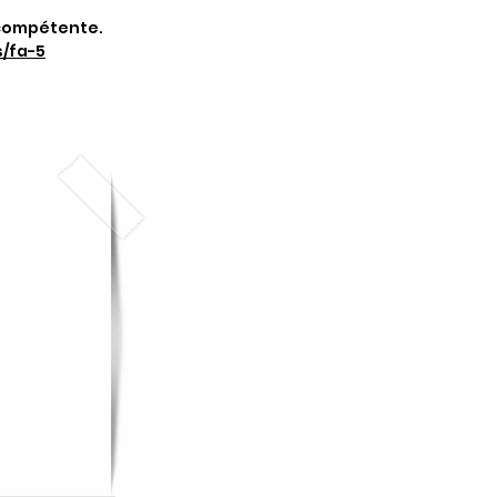
 compétente.
s/fa-5