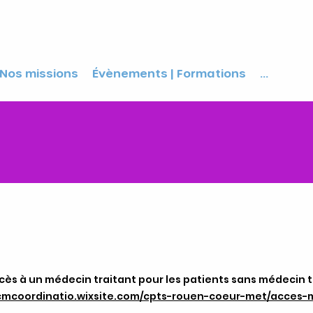
Nos missions
Évènements | Formations
...
ccès à un médecin traitant pour les patients sans médecin t
rcmcoordinatio.wixsite.com/cpts-
rouen-coeur-met/acces-