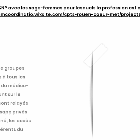
 SNP avec les sage-femmes pour lesquels la profession est
rcmcoordinatio.wixsite.com/cpts-rouen-coeur-met/project
 de groupes
s à tous les
, du médico-
ant sur le
 sont relayés
sapp privés
nné, les accès
férents du