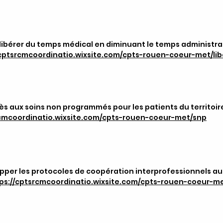
 libérer du temps médical en diminuant le temps administra
/cptsrcmcoordinatio.wixsite.com/cpts-rouen-coeur-met/li
ccès aux soins non programmés pour les patients du territoir
rcmcoordinatio.wixsite.com/cpts-rouen-coeur-met/snp
per les protocoles de coopération interprofessionnels au 
ps://cptsrcmcoordinatio.wixsite.com/cpts-rouen-coeur-me