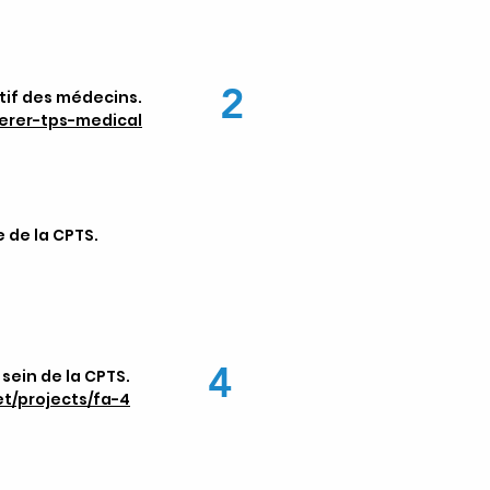
2
tif des médecins.
berer-tps-medical
e de la CPTS.
4
sein de la CPTS.
t/projects/fa-4