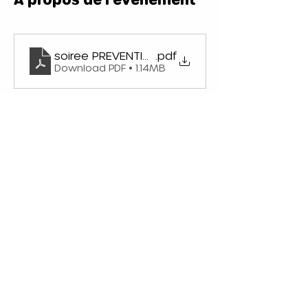
soiree PREVENTION 16 SEPT
.pdf
Download PDF • 1.14MB
Partager cet événement
CPTS Rouen Cœur