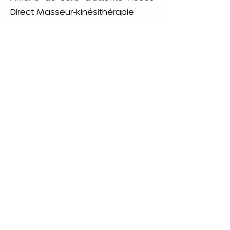
Direct Masseur-kinésithérapie
Infographie professionnel - Accès
Direct Masseur-kinésithérapie
CPTS Rouen Cœur
Métropole
CONTACT
MENTIONS LEGALES
contact@cptsrcm.co
Mentions
m
légales
41 bis avenue
Glossaire
Georges Métayer